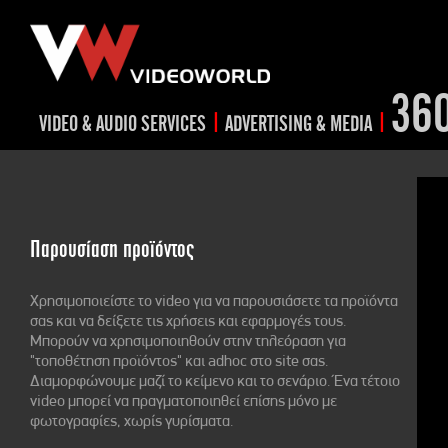
36
|
|
VIDEO & AUDIO SERVICES
ADVERTISING & MEDIA
RADIO
TV spots
advertis
RADIO spots
TV
advertising
Post production
video s
Παρουσίαση προϊόντος
Corporate videos
Social Media
Trailer & Σήματα εκπομπών
Creative Prints
Χρησιμοποιείστε το video για να παρουσιάσετε τα προϊόντα
Cultural videos
σας και να δείξετε τις χρήσεις και εφαρμογές τους.
Μπορούν να χρησιμοποιηθούν στην τηλεόραση για
video applications for museums,
Outdoor advertising
"τοποθέτηση προϊόντος" και adhoc στο site σας.
Διαμορφώνουμε μαζί το κείμενο και το σενάριο. Ένα τέτοιο
Media planning & mix
archeological sites & exhibitions
video μπορεί να πραγματοποιηθεί επίσης μόνο με
Visual material
φωτογραφίες, χωρίς γυρίσματα.
Product presentations