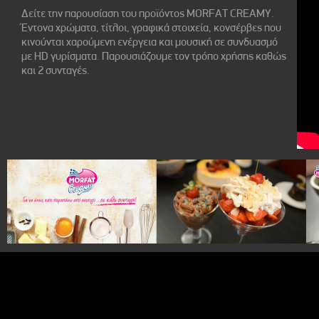
European Media
Documentary
Δείτε την παρουσίαση του προϊόντος MORFAT CREAMY.
Έντονα χρώματα, τίτλοι, γραφικά στοιχεία, κονσέρβες που
Cartoons
κινούνται χαρούμενη ενέργεια και μουσική σε συνδυασμό
3D world
με HD γυρίσματα. Παρουσιάζουμε τον τρόπο χρήσης καθώς
και 2 συνταγές.
Events & Conference
Dissemination material
Medical & Pharmaceutical
VIDEO Projections
Kids content