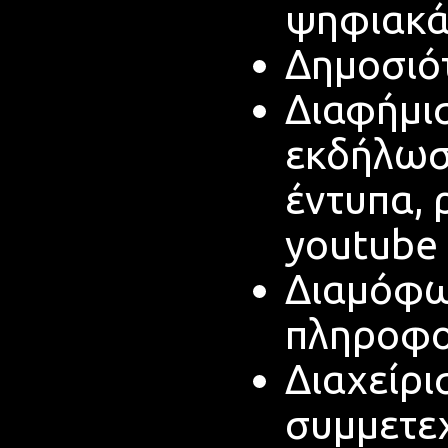
ψηφιακά
Δημοσιότ
Διαφήμισ
εκδήλωσ
έντυπα,
youtube
Διαμόφω
πληροφ
Διαχείρ
συμμετεχ