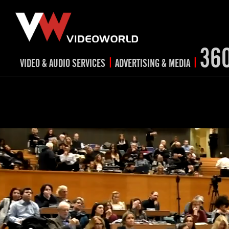
36
|
|
VIDEO & AUDIO SERVICES
ADVERTISING & MEDIA
RADIO
TV spots
advertis
RADIO spots
TV
advertising
Post production
video s
Corporate videos
Social Media
Trailer & Σήματα εκπομπών
Creative Prints
Cultural videos
video applications for museums,
Outdoor advertising
Media planning & mix
archeological sites & exhibitions
Visual material
Product presentations