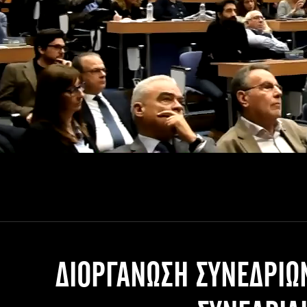
European Media
Documentary
Cartoons
3D world
Events & Conference
Dissemination material
Medical & Pharmaceutical
VIDEO Projections
Kids content
ΔΙΟΡΓΑΝΩΣΗ ΣΥΝΕΔΡΙΩ