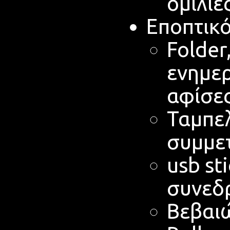
ομιλίε
Εποπτικό
Folder
ενημε
αφίσες
Ταμπελ
συμμε
usb st
συνεδ
Βεβαι