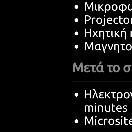
Μικροφω
Projecto
Ηχητική
Μαγνητο
Μετά το σ
Ηλεκτρον
minutes
Microsit