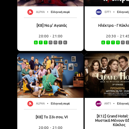
European Media
Documentary
Cartoons
ALPHA
Ελληνική σειρά
ΕΡΤ1
Ελληνική 
3D world
[K8] Να μ’ Αγαπάς
Ηλέκτρα - Γ Κύκλο
Events & Conference
20:00
-
21:00
20:30
-
21:4
Dissemination material
Δ
Τ
Τ
Π
Π
Σ
Κ
Δ
Τ
Τ
Π
Π
Σ
Medical & Pharmaceutical
VIDEO Projections
Kids content
ALPHA
Ελληνική σειρά
ANT1
Ελληνική
[K12] Grand Hotel:
[K8] Το Σόι σου, VI
Μυστικά Μένουν Εδ
Κύκλος
20:00
-
21:00