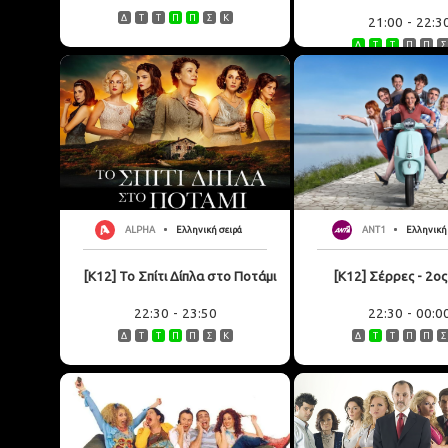
Δ
Τ
Τ
Π
Π
Σ
Κ
21:00
-
22:3
Δ
Τ
Τ
Π
Π
Σ
ALPHA
Ελληνική σειρά
ANT1
Ελληνική
[K12] Το Σπίτι Δίπλα στο Ποτάμι
[K12] Σέρρες - 2ο
22:30
-
23:50
22:30
-
00:0
Δ
Τ
Τ
Π
Π
Σ
Κ
Δ
Τ
Τ
Π
Π
Σ