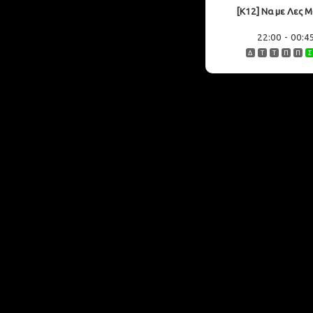
[K12] Να με Λες Μ
22:00
-
00:4
Δ
Τ
Τ
Π
Π
Σ