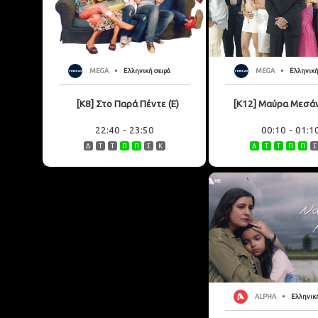
MEGA
Ελληνική σειρά
MEGA
Ελληνική
[K8] Στο Παρά Πέντε (Ε)
[K12] Μαύρα Μεσάν
22:40
-
23:50
00:10
-
01:1
Δ
Τ
Τ
Π
Π
Σ
Κ
Δ
Τ
Τ
Π
Π
Σ
ALPHA
Ελληνική