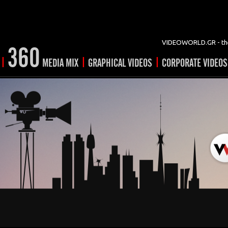
VIDEOWORLD.GR - the
360
|
|
|
MEDIA MIX
GRAPHICAL VIDEOS
CORPORATE VIDEOS
vertising
ising
ideo shorts
Prints
rtising
ng & mix
ial