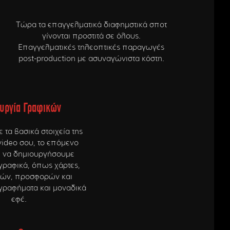
Τώρα τα επαγγελματικά διαφημστικά σποτ
γίνονται προστιτά σε όλους.
Επαγγελματικές τηλεοπτικές παραγωγές
post-production με ασυναγώνιστα κόστη.
υργία Γραφικών
 τα βασικά στοιχεία της
video σου, το επόμενο
ι να δημιουργήσουμε
 γραφικά, όπως χάρτες,
ιμών, προσφορών και
γραφήματα και μοναδικά
εφέ.