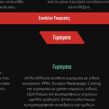
ου να συνάδει
εσύ το μόνο που έχεις να κάνεις είν
ρείας σου.
να επιλέξεις.
Επιπλέον Υπηρεσίες
Γυρίσματα
α
ς που
Απλά αλλά και σύνθετα γυρίσματα με ειδικό
 video
συνεργείο. PPM, Σενάριο Repergage, Casting,
νές
και γυρίσματα με χρήση καμερών, ειδκού
ς
εξοπλισμού και φωτογραφικών μηχανών
υψηλής ανάλυσης. Επίσης καλύπτουμε
κινηματογράφηση συνεδρίων και ομιλιών.