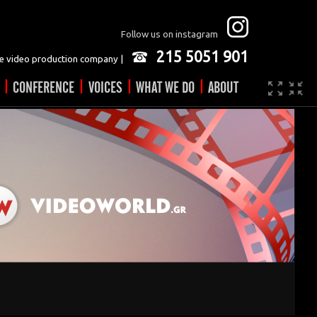
Follow us on instagram
215 5051 901
 video production company |
|
|
|
|
CONFERENCE
VOICES
WHAT WE DO
ABOUT
Company
JOBS
Video made easy
Contact