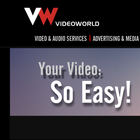
|
VIDEO & AUDIO SERVICES
ADVERTISING & MEDIA
RADIO
TV spots
ad
RADIO spots
TV
advert
Post production
v
Corporate videos
Social Media
Trailer & Σήματα εκπομπών
Creative 
Cultural videos
video applications for museums,
Outdoor adve
Media planni
archeological sites & exhibitions
Visual mater
Product presentations