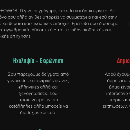
dia
DEOWORLD γίνεται γρήγορα, εύκολα και δημιουργικά. Δε
νο σου αλλά αν θες μπορείς να συμμετέχεις και εσύ στην
κά θέματα και εικαστικές εκδοχές. Εμείς θα σου δώσουμε
|
 επαγγελματικό τηλεοπτικό σποτ, υψηλής αισθητικής και
ικής απήχησης.
Ηχοληψία - Εκφώνηση
Δημιο
Σου παρέχουμε δείγματα από
Αφού έχουμε
γυναικείες και αντρικές φωνές,
δομής του 
ελληνικές αλλά και
βήμα είνα
ξενόγλωσσες. Σου
interactive
προτείνουμε τις πιο
καρτες τ
κατάλληλες αλλά μπορείς να
εκτπώσεων, 
διαλέξεις και εσύ.