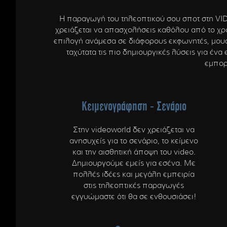
European Me
Documentary
Η παραγωγή του τηλεοπτικού σου σποτ στη VI
Cartoons
χρειάζεται να απασχολήσεις καθόλου από το χρό
3D world
επιλογή ανάμεσα σε διάφορους εκφωνητές, μουσι
ταχύτατα τις πιο δημιουργικές λύσεις για ένα
Events & Conference
εμπορ
Dissemination material
Medical & Pharmaceutical
Κειμενογράφηση - Σενάριο
VIDEO Projections
Kids content
Στην videoworld δεν χρειάζεται να
ανησυχείς για το σενάριο, το κείμενο
και την αισθητική άποψη του video.
Δημιουργούμε εμείς για εσένα. Με
πολλές ιδέες και μεγάλη εμπειρία
στις τηλεοπτικές παραγωγές
εγγυώμαστε ότι θα σε ενθουσιάσει!